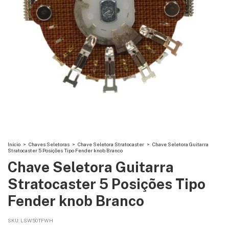
Início
>
Chaves Seletoras
>
Chave Seletora Stratocaster
>
Chave Seletora Guitarra
Stratocaster 5 Posições Tipo Fender knob Branco
Chave Seletora Guitarra
Stratocaster 5 Posições Tipo
Fender knob Branco
SKU:
LSW50TFWH