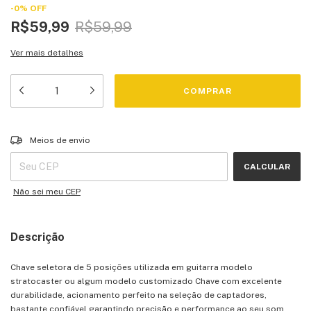
-
0
%
OFF
R$59,99
R$59,99
Ver mais detalhes
Entregas para o CEP:
ALTERAR CEP
Meios de envio
CALCULAR
Não sei meu CEP
Descrição
Chave seletora de 5 posições utilizada em guitarra modelo
stratocaster ou algum modelo customizado Chave com excelente
durabilidade, acionamento perfeito na seleção de captadores,
bastante confiável garantindo precisão e performance ao seu som.